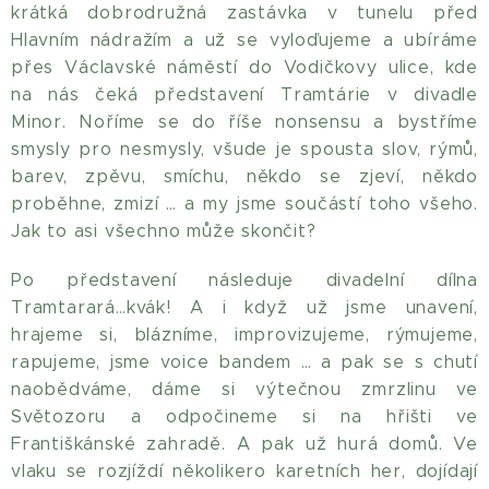
krátká dobrodružná zastávka v tunelu před
Hlavním nádražím a už se vyloďujeme a ubíráme
přes Václavské náměstí do Vodičkovy ulice, kde
na nás čeká představení Tramtárie v divadle
Minor. Noříme se do říše nonsensu a bystříme
smysly pro nesmysly, všude je spousta slov, rýmů,
barev, zpěvu, smíchu, někdo se zjeví, někdo
proběhne, zmizí … a my jsme součástí toho všeho.
Jak to asi všechno může skončit?
Po představení následuje divadelní dílna
Tramtarará…kvák! A i když už jsme unavení,
hrajeme si, blázníme, improvizujeme, rýmujeme,
rapujeme, jsme voice bandem … a pak se s chutí
naobědváme, dáme si výtečnou zmrzlinu ve
Světozoru a odpočineme si na hřišti ve
Františkánské zahradě. A pak už hurá domů. Ve
vlaku se rozjíždí několikero karetních her, dojídají