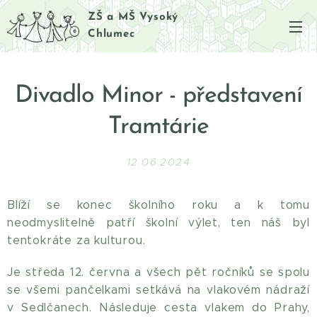
ZŠ a MŠ Vysoký
Chlumec
Divadlo Minor - představení
Tramtárie
12.06.2024
Blíží se konec školního roku a k tomu
neodmyslitelně patří školní výlet, ten náš byl
tentokráte za kulturou.
Je středa 12. června a všech pět ročníků se spolu
se všemi pančelkami setkává na vlakovém nádraží
v Sedlčanech. Následuje cesta vlakem do Prahy,