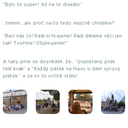
"Bylo to super! Až na to divadlo."
…hmmm….ale proč na to tedy vlastně chodíme?
"Baví nás to! Rádi si hrajeme! Rádi děláme věci jen
tak! Tvoříme! Objevujeme!"
A taky jsme se dozvěděli, že… "popletený pták
řekl kvák" a "Každý pátek na hlavu si dám sýrový
plátek." a za to to určitě stálo!