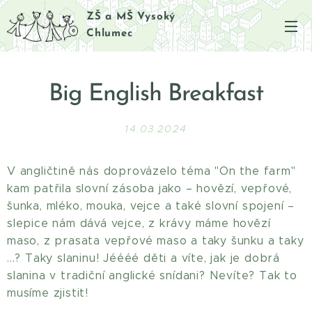
ZŠ a MŠ Vysoký
Chlumec
Big English Breakfast
14.03.2024
V angličtině nás doprovázelo téma "On the farm"
kam patřila slovní zásoba jako – hovězí, vepřové,
šunka, mléko, mouka, vejce a také slovní spojení –
slepice nám dává vejce, z krávy máme hovězí
maso, z prasata vepřové maso a taky šunku a taky
...? Taky slaninu! Jéééé děti a víte, jak je dobrá
slanina v tradiční anglické snídani? Nevíte? Tak to
musíme zjistit!