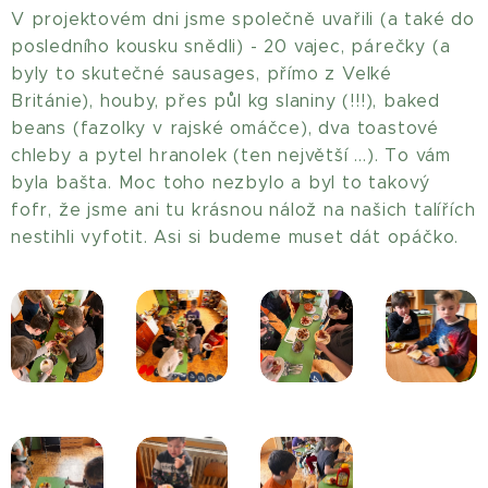
V projektovém dni jsme společně uvařili (a také do
posledního kousku snědli) - 20 vajec, párečky (a
byly to skutečné sausages, přímo z Velké
Británie), houby, přes půl kg slaniny (!!!), baked
beans (fazolky v rajské omáčce), dva toastové
chleby a pytel hranolek (ten největší ...). To vám
byla bašta. Moc toho nezbylo a byl to takový
fofr, že jsme ani tu krásnou nálož na našich talířích
nestihli vyfotit. Asi si budeme muset dát opáčko.