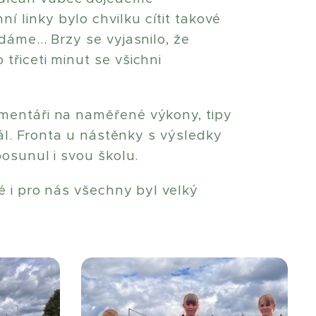
 linky bylo chvilku cítit takové
áme... Brzy se vyjasnilo, že
třiceti minut se všichni
omentáři na naměřené výkony, tipy
dál. Fronta u nástěnky s výsledky
posunul i svou školu.
é i pro nás všechny byl velký