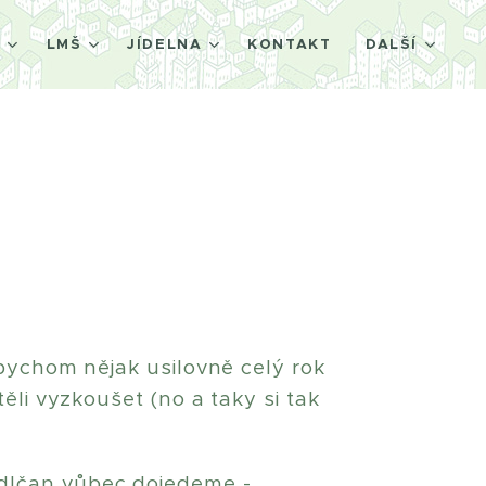
Š
LMŠ
JÍDELNA
KONTAKT
DALŠÍ
 bychom nějak usilovně celý rok
ěli vyzkoušet (no a taky si tak
edlčan vůbec dojedeme -