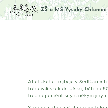
ZŠ a MŠ Vysoký Chlumec
Atletického trojboje v Sedlčanech
trénovali skok do písku, běh na 50
trochu poměřit síly s někým jiným
Středeční den začal ranním tele