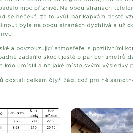
dalo moc příznivě. Na obou stranách telefonní
ad se nečeká, že to kvůli pár kapkám deště vzd
iknout byla na obou stranách dychtivá a už do 
anech.
ské a povzbuzující atmosféře, s pozitivními k
řípadně zadařilo skočit ještě o pár centimetrů 
se kdo umístil a na jaké místo svými výsledky 
ů dostali celkem čtyři žáci, což pro ně samotn