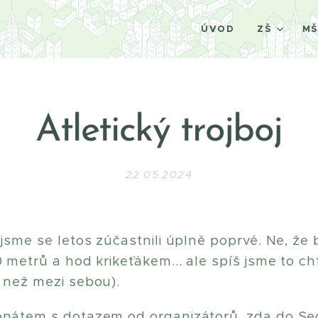
ÚVOD
ZŠ
M
Atletický trojboj
22.05.2024
 jsme se letos zúčastnili úplně poprvé. Ne, že
 metrů a hod krikeťákem... ale spíš jsme to cht
 než mezi sebou).
fonátem s dotazem od organizátorů, zda do S