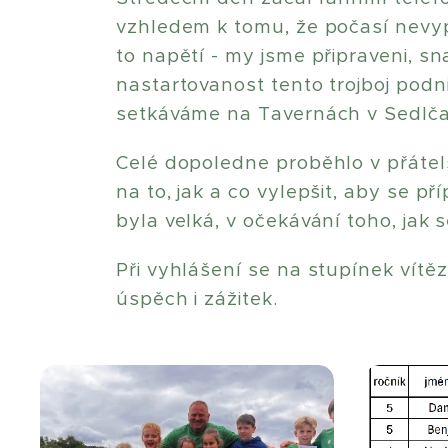
vzhledem k tomu, že počasí nevypa
to napětí - my jsme připraveni, sn
nastartovanost tento trojboj podn
setkáváme na Tavernách v Sedlč
Celé dopoledne proběhlo v přátel
na to, jak a co vylepšit, aby se p
byla velká, v očekávání toho, jak 
Při vyhlášení se na stupínek vítěz
úspěch i zážitek.