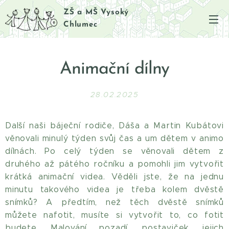
ZŠ a MŠ Vysoký
Chlumec
Animační dílny
28.02.2025
Další naši báječní rodiče, Dáša a Martin Kubátovi
věnovali minulý týden svůj čas a um dětem v animo
dílnách. Po celý týden se věnovali dětem z
druhého až pátého ročníku a pomohli jim vytvořit
krátká animační videa. Věděli jste, že na jednu
minutu takového videa je třeba kolem dvěstě
snímků? A předtím, než těch dvěstě snímků
můžete nafotit, musíte si vytvořit to, co fotit
budete. Malování pozadí, postaviček, jejich