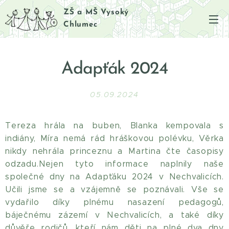
ZŠ a MŠ Vysoký
Chlumec
Adapťák 2024
05.09.2024
Tereza hrála na buben, Blanka kempovala s
indiány, Míra nemá rád hráškovou polévku, Věrka
nikdy nehrála princeznu a Martina čte časopisy
odzadu.Nejen tyto informace naplnily naše
společné dny na Adapťáku 2024 v Nechvalicích.
Učili jsme se a vzájemně se poznávali. Vše se
vydařilo díky plnému nasazení pedagogů,
báječnému zázemí v Nechvalicích, a také díky
důvěře rodičů, kteří nám děti na plné dva dny