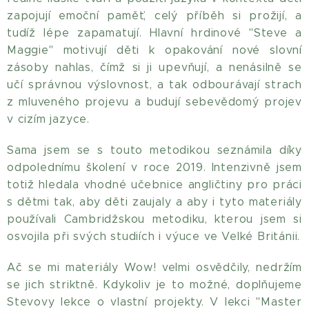
zapojují emoční paměť, celý příběh si prožijí, a
tudíž lépe zapamatují. Hlavní hrdinové "Steve a
Maggie" motivují děti k opakování nové slovní
zásoby nahlas, čímž si ji upevňují, a nenásilně se
učí správnou výslovnost, a tak odbourávají strach
z mluveného projevu a budují sebevědomý projev
v cizím jazyce.
Sama jsem se s touto metodikou seznámila díky
odpolednímu školení v roce 2019. Intenzivně jsem
totiž hledala vhodné učebnice angličtiny pro práci
s dětmi tak, aby děti zaujaly a aby i tyto materiály
používali Cambridžskou metodiku, kterou jsem si
osvojila při svých studiích i výuce ve Velké Británii.
Ač se mi materiály Wow! velmi osvědčily, nedržím
se jich striktně. Kdykoliv je to možné, doplňujeme
Stevovy lekce o vlastní projekty. V lekci "Master