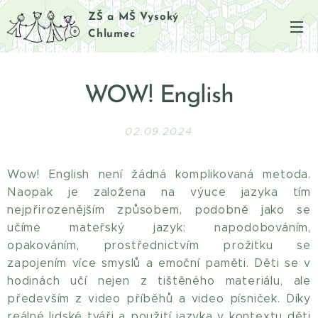
ZŠ a MŠ Vysoký
Chlumec
WOW! English
02.09.2024
Wow! English není žádná komplikovaná metoda.
Naopak je založena na výuce jazyka tím
nejpřirozenějším způsobem, podobně jako se
učíme mateřský jazyk: napodobováním,
opakováním, prostřednictvím prožitku se
zapojením více smyslů a emoční paměti. Děti se v
hodinách učí nejen z tištěného materiálu, ale
především z video příběhů a video písniček. Díky
reálné lidské tváři a použití jazyka v kontextu děti