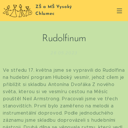
ZŠ a MŠ Vysoký
Chlumec
Rudolfinum
26.05.2023
Ve středu 17. května jsme se vypravili do Rudolfina
na hudební program Hluboký vesmír, jehož cílem je
přiblížit si skladbu Antonína Dvořáka Z nového
světa, kterou si ve vesmíru cestou na Měsíc
pouštěl Neil Armstrong. Pracovali jsme ve třech
stanovištích. První bylo zaměřeno na melodii a
instrumentální doprovod. Podle jednoduchého
záznamu jsme skladbu doprovázeli s hudebními
nástroji. Druhá dílna se věnovala rytmu, který vedl